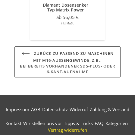
Diamant Dosensenker
für
Typ Matrix Power
Staubabsaugung
Ø 68 / 82 mm
Beton
ab 56,05 €
für Staubabsaugung
leicht
Beton leicht armiert
inkl. MwSt.
armiert
ZURÜCK ZU PASSEND ZU MASCHINEN
MIT M16-AUSSENGEWINDE, Z.B.:
BEI BEREITS VORHANDENER SDS-PLUS- ODER
6-KANT-AUFNAHME
Impressum
AGB
Datenschutz
Widerruf
Zahlung & Versand
Kontakt
Wir stellen uns vor
Tipps & Tricks
FAQ
Kategorien
Vertrag widerrufen