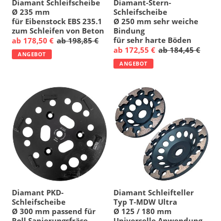
Diamant Schleifscheibe
Diamant-Stern-
Ø 235 mm
Schleifscheibe
für Eibenstock EBS 235.1
Ø 250 mm sehr weiche
zum Schleifen von Beton
Bindung
für sehr harte Böden
ab 178,50 €
ab 198,85 €
ab 172,55 €
ab 184,45 €
ANGEBOT
ANGEBOT
Diamant PKD-
Diamant Schleifteller
Schleifscheibe
Typ T-MDW Ultra
Ø 300 mm passend für
Ø 125 / 180 mm
Roll Sanierungsfräse
Universelle Anwendung