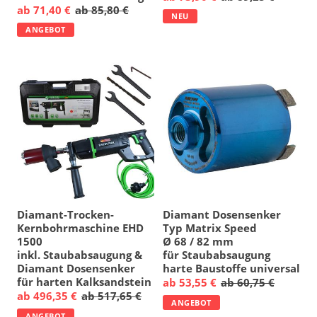
ab 71,40 €
ab 85,80 €
NEU
ANGEBOT
Diamant-Trocken-
Diamant Dosensenker
Kernbohrmaschine EHD
Typ Matrix Speed
1500
Ø 68 / 82 mm
inkl. Staubabsaugung &
für Staubabsaugung
Diamant Dosensenker
harte Baustoffe universal
für harten Kalksandstein
ab 53,55 €
ab 60,75 €
ab 496,35 €
ab 517,65 €
ANGEBOT
ANGEBOT