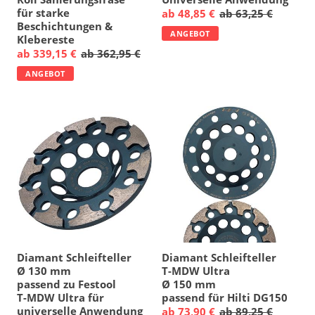
für starke
ab 48,85 €
ab 63,25 €
Beschichtungen &
ANGEBOT
Klebereste
ab 339,15 €
ab 362,95 €
ANGEBOT
Diamant Schleifteller
Diamant Schleifteller
Ø 130 mm
T-MDW Ultra
passend zu Festool
Ø 150 mm
T-MDW Ultra für
passend für Hilti DG150
universelle Anwendung
ab 73,90 €
ab 89,25 €