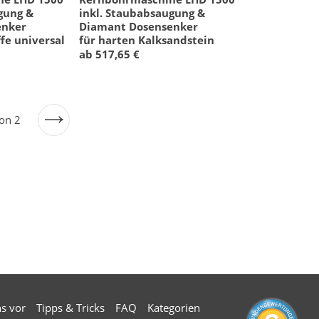
gung &
inkl. Staubabsaugung &
enker
Diamant Dosensenker
fe universal
für harten Kalksandstein
ab 517,65 €
von 2
Nächste
Seite
ns vor
Tipps & Tricks
FAQ
Kategorien