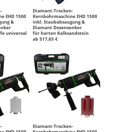
-
Diamant-Trocken-
ne EHD 1500
Kernbohrmaschine EHD 1500
gung &
inkl. Staubabsaugung &
enker
Diamant Dosensenker
fe universal
für harten Kalksandstein
ab 517,65 €
-
Diamant-Trocken-
ne EHD 1500
Kernbohrmaschine EHD 1500