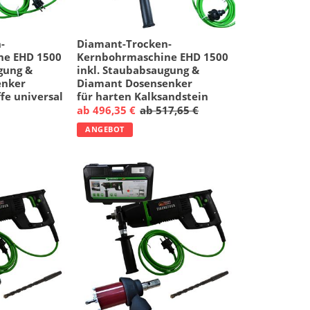
-
Diamant-Trocken-
ne EHD 1500
Kernbohrmaschine EHD 1500
gung &
inkl. Staubabsaugung &
enker
Diamant Dosensenker
fe universal
für harten Kalksandstein
ab 496,35 €
ab 517,65 €
ANGEBOT