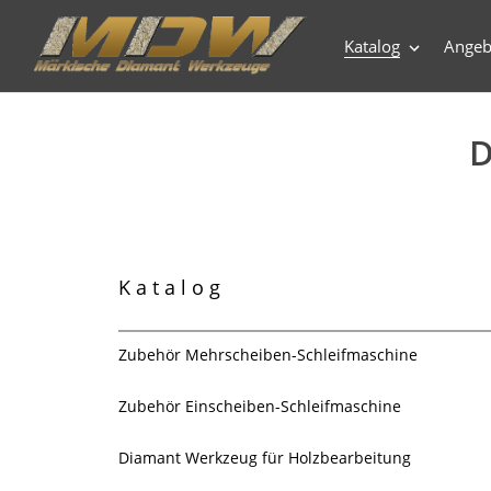
Direkt
zum
Katalog
Angeb
Inhalt
S
D
a
Katalog
l
u
Zubehör Mehrscheiben-Schleifmaschine
n
Zubehör Einscheiben-Schleifmaschine
g
Diamant Werkzeug für Holzbearbeitung
: