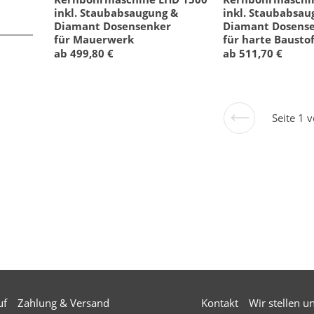
inkl. Staubabsaugung &
inkl. Staubabsau
Diamant Dosensenker
Diamant Dosens
für Mauerwerk
für harte Baustof
ab 499,80 €
ab 511,70 €
Seite 1 
Vorherige
Seite
uf
Zahlung & Versand
Kontakt
Wir stellen u