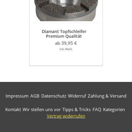
50
mm
M14-
Direktanschluss
Granit,
Diamant Topfschleifer
Naturstein
Premium Qualität
Ø 50 mm
ab 39,95 €
M14-Direktanschluss
Granit, Naturstein
inkl. MwSt.
Impressum
AGB
Datenschutz
Widerruf
Zahlung & Versand
Kontakt
Wir stellen uns vor
Tipps & Tricks
FAQ
Kategorien
Vertrag widerrufen