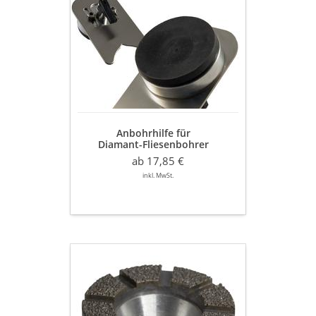
Anbohrhilfe
für
Diamant-
Fliesenbohrer
Ø
6
-
40
mm
aus
Anbohrhilfe für
Metall
Diamant-Fliesenbohrer
Ø 6 - 40 mm aus Metall
ab 17,85 €
inkl. MwSt.
Diamant
Topfschleifer
Premium
Qualität
Ø