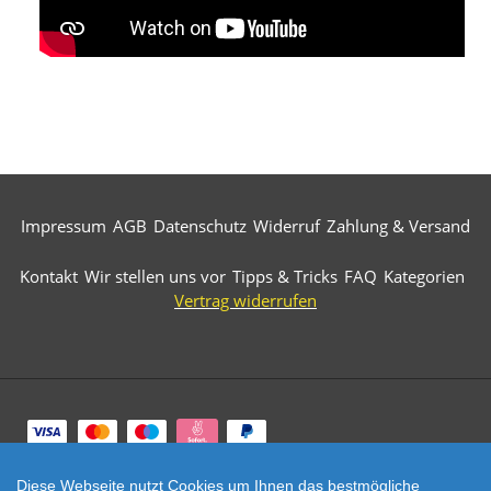
Impressum
AGB
Datenschutz
Widerruf
Zahlung & Versand
Kontakt
Wir stellen uns vor
Tipps & Tricks
FAQ
Kategorien
Vertrag widerrufen
Zahlungsarten
Diese Webseite nutzt Cookies um Ihnen das bestmögliche
© 2026 Märkische Diamantwerkzeuge. All Rights