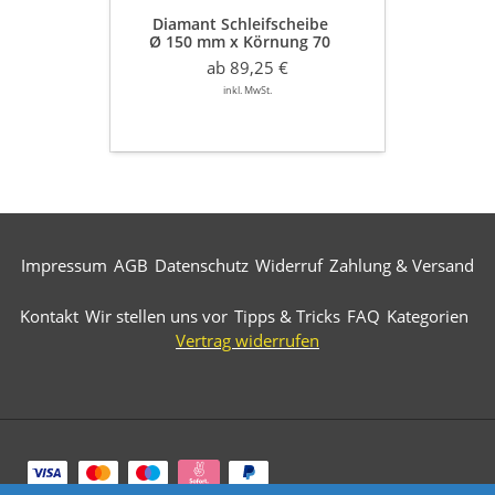
Klettaufnahme
Diamant Schleifscheibe
zum
Ø 150 mm x Körnung 70
Schleifen
mit Klettaufnahme
von
ab 89,25 €
zum Schleifen von Parketten
Parketten
inkl. MwSt.
Impressum
AGB
Datenschutz
Widerruf
Zahlung & Versand
Kontakt
Wir stellen uns vor
Tipps & Tricks
FAQ
Kategorien
Vertrag widerrufen
Zahlungsarten