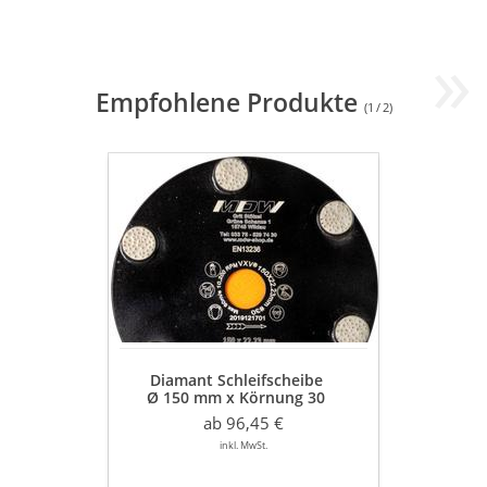
»
Empfohlene Produkte
(
1
/
2
)
Diamant
Schleifscheibe
Ø
150
mm
x
Körnung
30
mit
Klettaufnahme
Diamant Schleifscheibe
zum
Ø 150 mm x Körnung 30
Schleifen
mit Klettaufnahme
von
ab 96,45 €
zum Schleifen von Parketten
Parketten
inkl. MwSt.