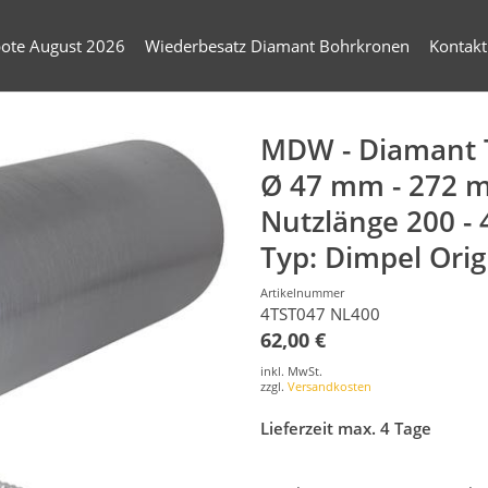
ote August 2026
Wiederbesatz Diamant Bohrkronen
Kontakt
MDW - Diamant 
Ø 47 mm - 272 
Nutzlänge 200 -
Typ: Dimpel Orig
Artikelnummer
4TST047 NL400
62,00 €
inkl. MwSt.
zzgl.
Versandkosten
Lieferzeit max. 4 Tage