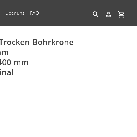
Über uns
FAQ
Suchen
Einloggen
Einkau
Trocken-Bohrkrone
mm
 400 mm
inal