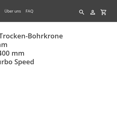
Über uns
FAQ
Suchen
Einloggen
Einkau
Trocken-Bohrkrone
mm
 400 mm
urbo Speed