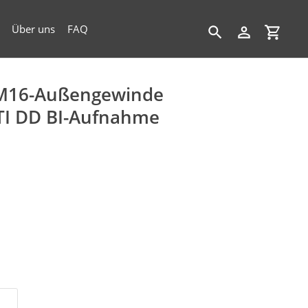
Über uns
FAQ
Suchen
Einloggen
Einkau
M16-Außengewinde
TI DD BI-Aufnahme