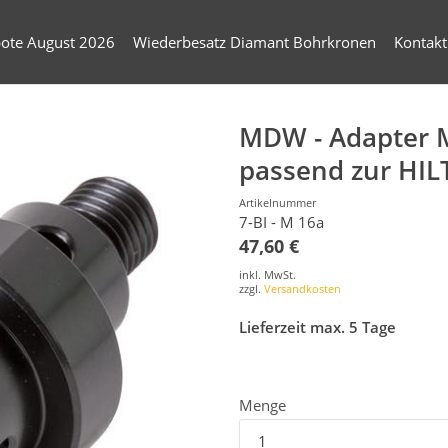
ote August 2026
Wiederbesatz Diamant Bohrkronen
Kontakt
MDW - Adapter 
passend zur HIL
Artikelnummer
7-BI - M 16a
47,60 €
inkl. MwSt.
zzgl.
Versandkosten
Lieferzeit max. 5 Tage
Menge