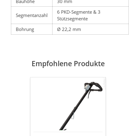
Bauhöhe
30 mm
6 PKD-Segmente & 3
Segmentanzahl
Stützsegmente
Bohrung
Ø 22,2 mm
Empfohlene Produkte
Bodenführungsgestell
für
Betonschleifer
passend
für
EBS
125/1802/180