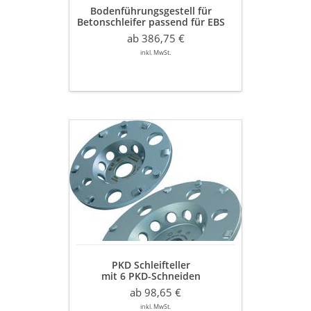
Bodenführungsgestell für
Betonschleifer passend für EBS
125/1802/180
ab 386,75 €
inkl. MwSt.
PKD
Schleifteller
mit
6
PKD-
Schneiden
Ø
125
/
175
PKD Schleifteller
mm
mit 6 PKD-Schneiden
Weiche
Ø 125 / 175 mm
Beschichtungen
ab 98,65 €
Weiche Beschichtungen
inkl. MwSt.