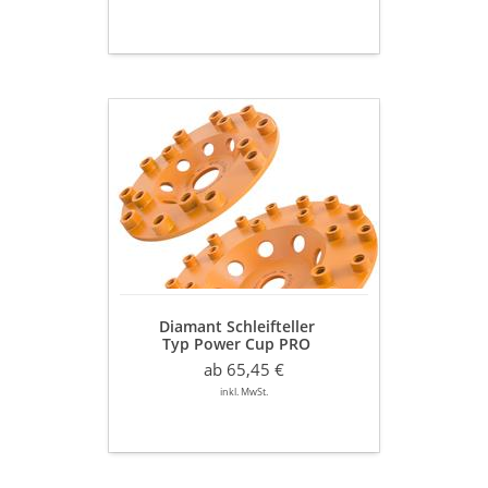
Diamant
Schleifteller
Typ
Power
Cup
PRO
Ø
125
/
180
Diamant Schleifteller
mm
Typ Power Cup PRO
Extrem
Ø 125 / 180 mm
harter
ab 65,45 €
Extrem harter Beton
Beton
inkl. MwSt.