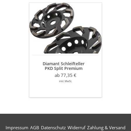
Diamant
Schleifteller
PKD
Split
Premium
Ø
125
/
180
mm
Diamant Schleifteller
Epoxidharz,
PKD Split Premium
Klebereste
Ø 125 / 180 mm
ab 77,35 €
Epoxidharz, Klebereste
inkl. MwSt.
Impressum
AGB
Datenschutz
Widerruf
Zahlung & Versand