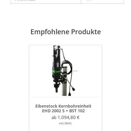
Empfohlene Produkte
Eibenstock
Kernbohreinheit
EHD
2002
S
+
BST
102
Eibenstock Kernbohreinheit
EHD 2002 S + BST 102
ab 1.094,80 €
inkl. MwSt.