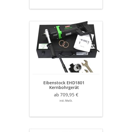
Eibenstock
EHD1801
Kernbohrgerät
inklusive
Staubabsaugung
&
Zentrierbohrer
Eibenstock EHD1801
Kernbohrgerät
inklusive Staubabsaugung &
ab 709,95 €
Zentrierbohrer
inkl. MwSt.