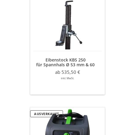
Eibenstock
KBS
250
für
Spannhals
Ø
53
mm
&
60
Eibenstock KBS 250
mm
für Spannhals Ø 53 mm & 60
mm
ab 535,50 €
inkl. MwSt.
Eibenstock
AUSVERKAUFT
DSS
25
A