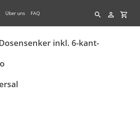
Über uns
FAQ
Suchen
Einloggen
Einkau
osensenker inkl. 6-kant-
bo
ersal