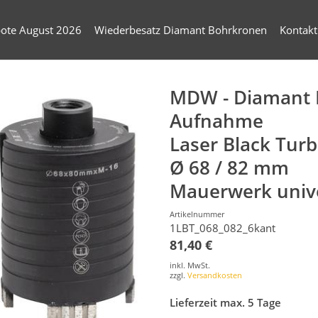
ote August 2026
Wiederbesatz Diamant Bohrkronen
Kontakt
MDW - Diamant D
Aufnahme
Laser Black Tur
Ø 68 / 82 mm
Mauerwerk univ
Artikelnummer
1LBT_068_082_6kant
81,40 €
inkl. MwSt.
zzgl.
Versandkosten
Lieferzeit max. 5 Tage