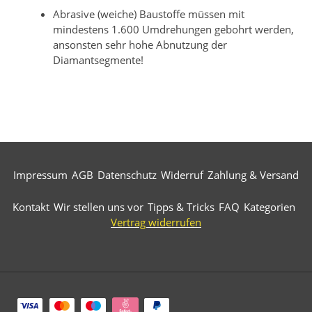
Abrasive (weiche) Baustoffe müssen mit
mindestens 1.600 Umdrehungen gebohrt werden,
ansonsten sehr hohe Abnutzung der
Diamantsegmente!
Impressum
AGB
Datenschutz
Widerruf
Zahlung & Versand
Kontakt
Wir stellen uns vor
Tipps & Tricks
FAQ
Kategorien
Vertrag widerrufen
Zahlungsarten