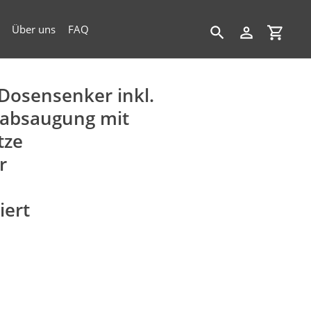
Über uns
FAQ
Suchen
Einloggen
Einkau
osensenker inkl.
babsaugung mit
tze
r
iert