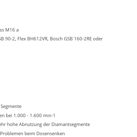
uss M16 a
GSB 90-2, Flex BH612VR, Bosch GSB 160-2RE oder
r Segmente
en bei 1.000 - 1.600 min-1
 sehr hohe Abnutzung der Diamantsegmente
u Problemen beim Dosensenken