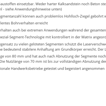
Baustoffen einsetzbar. Weder harter Kalksandstein noch Beton ste
hl - siehe Anwendungshinweise unten)
egmentanzahl können auch problemlos Hohlloch-Ziegel gebohrt 
lentes Bohrverhalten erreicht
verhalten auch bei extremen Anwendungen während der gesamte
ezial-Segment-Technologie mit kontrolliert in der Matrix angeo
gensatz zu vielen gelöteten Segmenten schützt die Laserverschw
e bedeutend stabilere Anhaftung am Grundkörper erreicht. Der 
änge von 80 mm und hat auch nach Abnutzung der Segmente noch
Die Nutzlänge von 70 mm ist bis zur vollständigen Abnutzung d
gionale Handwerksbetriebe getestet und begeistert angenommen