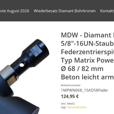
ote August 2026
Wiederbesatz Diamant Bohrkronen
Kontakt
MDW - Diamant D
5/8"-16UN-Stau
Federzentrierspi
Typ Matrix Powe
Ø 68 / 82 mm
Beton leicht arm
Artikelnummer
1MPWN068_1SAD58Feder
124,95 €
inkl. MwSt.
zzgl.
Versandkosten