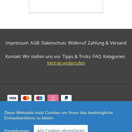
armiert
Impressum
AGB
Datenschutz
Widerruf
Zahlung & Versand
Kontakt
Wir stellen uns vor
Tipps & Tricks
FAQ
Kategorien
Vertrag widerrufen
Zahlungsarten
Diese Webseite nutzt Cookies um Ihnen das bestmögliche
© 2026 Märkische Diamantwerkzeuge. All Rights
Einkaufserlebnis zu bieten.
Reserved.
SEHR GUT
(5 / 5)
Alle Cookies akzeptieren
Einstellungen
aus
521
Bewertungen bei: ebay.de, amazon.de, shopvote.de ⓘ