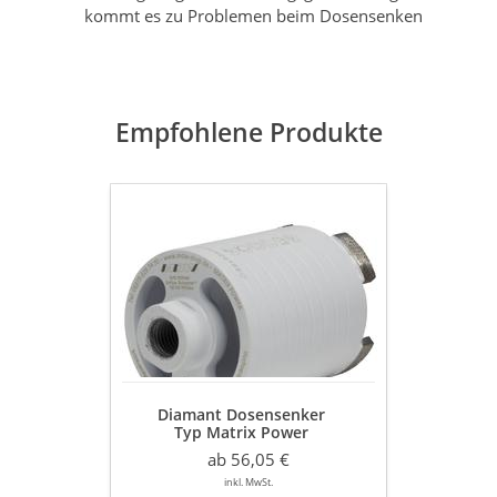
kommt es zu Problemen beim Dosensenken
Empfohlene Produkte
Diamant
Dosensenker
Typ
Matrix
Power
Ø
68
/
82
mm
Diamant Dosensenker
für
Typ Matrix Power
Staubabsaugung
Ø 68 / 82 mm
Beton
ab 56,05 €
für Staubabsaugung
leicht
Beton leicht armiert
inkl. MwSt.