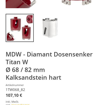
MDW - Diamant Dosensenker
Titan W
Ø 68 / 82 mm
Kalksandstein hart
Artikelnummer
1TW068_82
107,10 €
inkl. MwSt.
zzgl.
Versandkosten