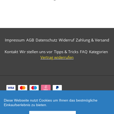
Impressum
AGB
Datenschutz
Widerruf
Zahlung & Versand
Kontakt
Wir stellen uns vor
Tipps & Tricks
FAQ
Kategorien
Vertrag widerrufen
Zahlungsarten
Diese Webseite nutzt Cookies um Ihnen das bestmögliche
© 2026 Märkische Diamantwerkzeuge. All Rights
Einkaufserlebnis zu bieten.
Reserved.
SEHR GUT
(5 / 5)