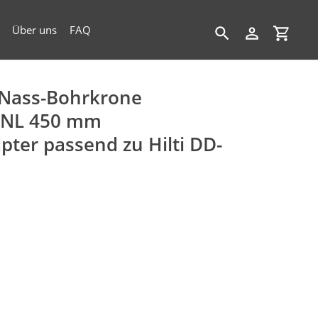
Über uns
FAQ
Suchen
Einloggen
Einkau
Nass-Bohrkrone
x NL 450 mm
pter passend zu Hilti DD-