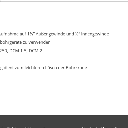
U-Aufnahme auf 1¼” Außengewinde und ½” Innengewinde
nbohrgeräte zu verwenden
D-250, DCM 1.5, DCM 2
ng dient zum leichteren Lösen der Bohrkrone