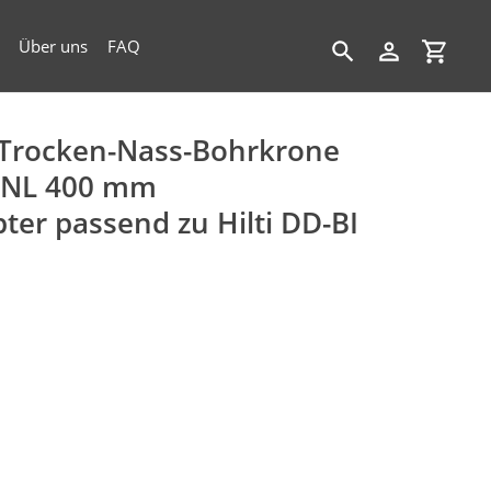
Über uns
FAQ
Suchen
Einloggen
Einkau
Trocken-Nass-Bohrkrone
x NL 400 mm
pter passend zu Hilti DD-BI