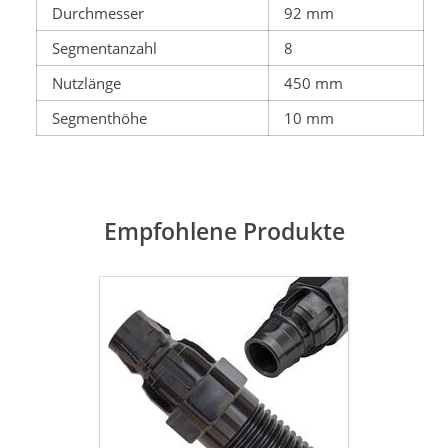
Durchmesser
92 mm
Segmentanzahl
8
Nutzlänge
450 mm
Segmenthöhe
10 mm
Empfohlene Produkte
Adapter
für
Hilti
BI
-
1¼"
UNC
Aussengewinde