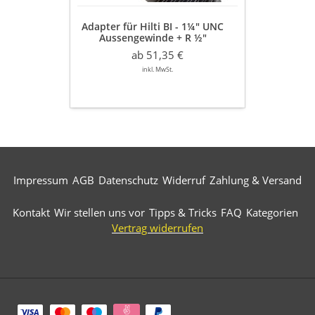
+
R
Adapter für Hilti BI - 1¼" UNC
½"
Aussengewinde + R ½"
Innengewinde
Innengewinde inkl. 1
inkl.
ab 51,35 €
Kupferring
1
inkl. MwSt.
Kupferring
Impressum
AGB
Datenschutz
Widerruf
Zahlung & Versand
Kontakt
Wir stellen uns vor
Tipps & Tricks
FAQ
Kategorien
Vertrag widerrufen
Zahlungsarten