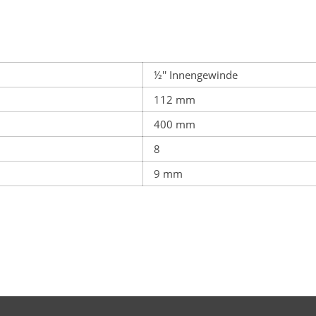
½'' Innengewinde
112 mm
400 mm
8
9 mm