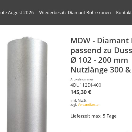
ote August 2026
Wiederbesatz Diamant Bohrkronen
Kontakt
MDW - Diamant 
passend zu Duss
Ø 102 - 200 mm
Nutzlänge 300 
Artikelnummer
4DU112DI-400
145,30 €
inkl. MwSt.
zzgl.
Versandkosten
Lieferzeit max. 5 Tage