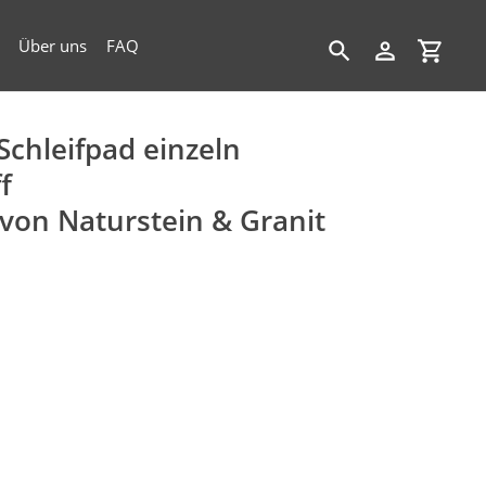
Über uns
FAQ
Suchen
Einloggen
Einkau
chleifpad einzeln
f
von Naturstein & Granit