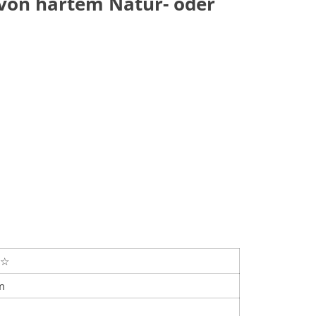
g von hartem Natur- oder
☆
m