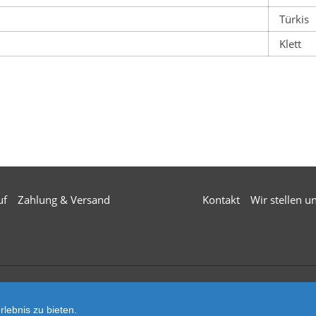
Türkis
Klett
uf
Zahlung & Versand
Kontakt
Wir stellen u
© 2026 Mä
lebnis zu bieten.