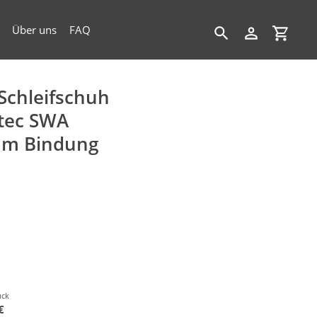
Über uns
FAQ
Suchen
Einloggen
Einkau
Schleifschuh
tec SWA
um Bindung
ück
€