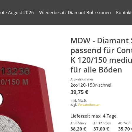
ote August 2026
Wiederbesatz Diamant Bohrkronen
Kontakt
MDW - Diamant 
passend für Con
K 120/150 medi
für alle Böden
Artikelnummer
2co120-150r-schnell
39,75 €
inkl. MwSt.
zzgl.
Versandkosten
Lieferzeit max. 4 Tage
Ab 8 Stück
Ab 12 Stück
Ab 24 St
38,20 €
37,00 €
35,70 