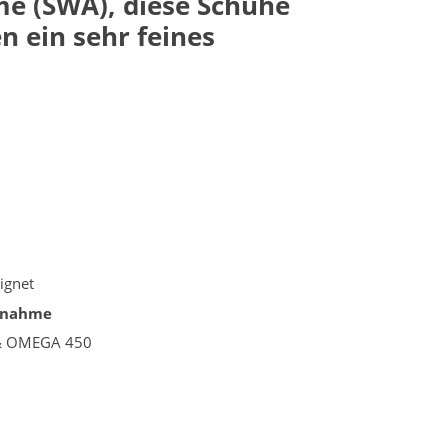
me (SWA), diese Schuhe
n ein sehr feines
ignet
ufnahme
S & OMEGA 450