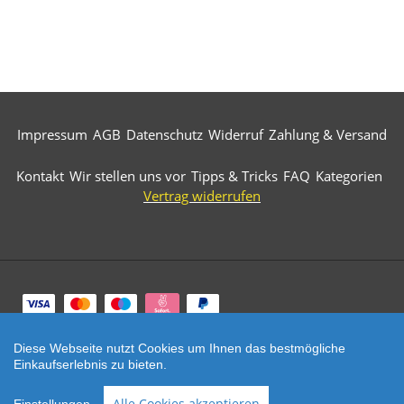
Impressum
AGB
Datenschutz
Widerruf
Zahlung & Versand
Kontakt
Wir stellen uns vor
Tipps & Tricks
FAQ
Kategorien
Vertrag widerrufen
Zahlungsarten
Diese Webseite nutzt Cookies um Ihnen das bestmögliche
© 2026 Märkische Diamantwerkzeuge. All Rights
Einkaufserlebnis zu bieten.
Reserved.
SEHR GUT
(5 / 5)
Alle Cookies akzeptieren
aus
521
Bewertungen bei: ebay.de, amazon.de, shopvote.de ⓘ