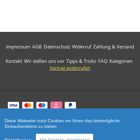
Impressum
AGB
Datenschutz
Widerruf
Zahlung & Versand
Kontakt
Wir stellen uns vor
Tipps & Tricks
FAQ
Kategorien
Vertrag widerrufen
Zahlungsarten
Diese Webseite nutzt Cookies um Ihnen das bestmögliche
© 2026 Märkische Diamantwerkzeuge. All Rights
Einkaufserlebnis zu bieten.
Reserved.
SEHR GUT
(5 / 5)
Alle Cookies akzeptieren
aus
521
Bewertungen bei: ebay.de, amazon.de, shopvote.de ⓘ