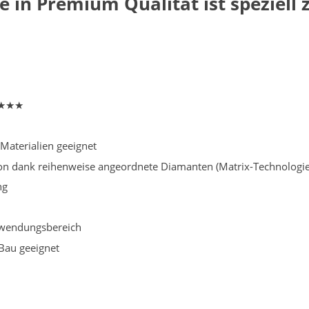
 in Premium Qualität ist speziell
★★★★★
aterialien geeignet
on dank reihenweise angeordnete Diamanten (Matrix-Technologie
ng
nwendungsbereich
Bau geeignet