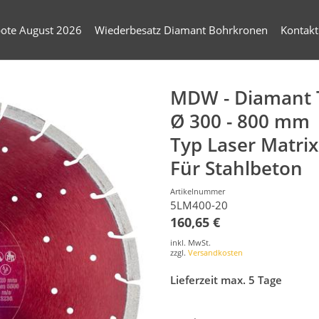
ote August 2026
Wiederbesatz Diamant Bohrkronen
Kontakt
MDW - Diamant 
Ø 300 - 800 mm
Typ Laser Matrix
Für Stahlbeton
Artikelnummer
5LM400-20
160,65 €
inkl. MwSt.
zzgl.
Versandkosten
Lieferzeit max. 5 Tage