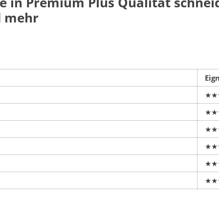
 in Premium Plus Qualität schneid
d mehr
Eig
★★
★★
★★
★★
★★
★★