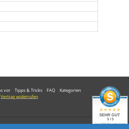
ns vor
Tipps & Tricks
FAQ
Kategorien
Vertrag widerrufen
SEHR GUT
5 / 5
aus 521 Bewertungen
bei: ebay.de,