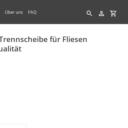
Über uns
FAQ
Suchen
Einloggen
Einkau
rennscheibe für Fliesen
alität