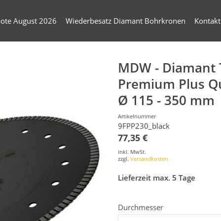
ote August 2026
Wiederbesatz Diamant Bohrkronen
Kontakt
MDW - Diamant T
Premium Plus Qu
Ø 115 - 350 mm
Artikelnummer
9FPP230_black
77,35 €
inkl. MwSt.
zzgl.
Versandkosten
Lieferzeit max. 5 Tage
Durchmesser