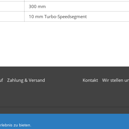
300 mm
10 mm Turbo-Speedsegment
uf
Zahlung & Versand
Kontakt
Wir stellen u
© 2026 Mä
lebnis zu bieten.