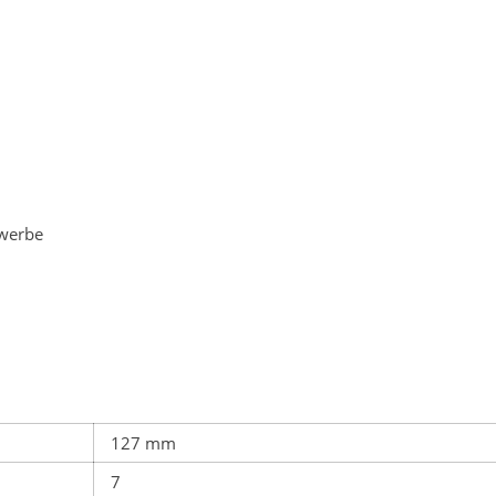
ewerbe
127 mm
7