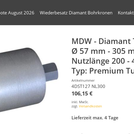
ote August 2026
Wiederbesatz Diamant Bohrkronen
Kontakt
MDW - Diamant 
Ø 57 mm - 305 
Nutzlänge 200 -
Typ: Premium T
Artikelnummer
4DST127 NL300
106,15 €
inkl. MwSt.
zzgl.
Versandkosten
Lieferzeit max. 4 Tage