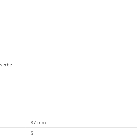
ewerbe
87 mm
5