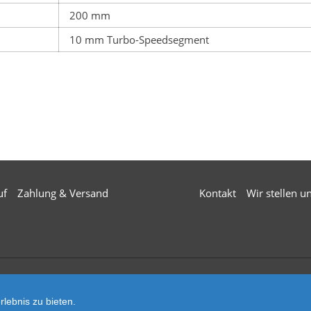
200 mm
10 mm Turbo-Speedsegment
uf
Zahlung & Versand
Kontakt
Wir stellen u
© 2026 Mä
lebnis zu bieten.