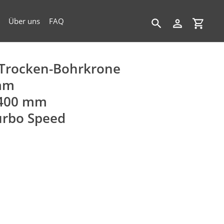
Über uns
FAQ
Suchen
Einloggen
Einkau
Trocken-Bohrkrone
mm
 400 mm
urbo Speed