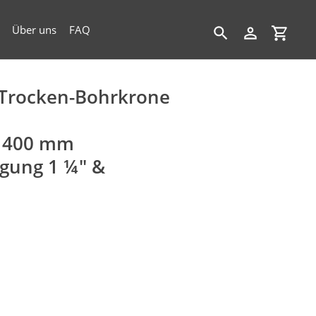
Über uns
FAQ
Suchen
Einloggen
Einkau
Trocken-Bohrkrone
& 400 mm
ugung 1 ¼" &