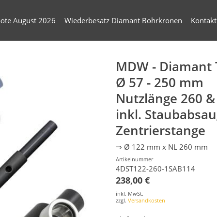
ote August 2026
Wiederbesatz Diamant Bohrkronen
Kontakt
MDW - Diamant 
Ø 57 - 250 mm
Nutzlänge 260 
inkl. Staubabsa
Zentrierstange
⇒ Ø 122 mm x NL 260 mm
Artikelnummer
4DST122-260-1SAB114
238,00 €
inkl. MwSt.
zzgl.
Versandkosten