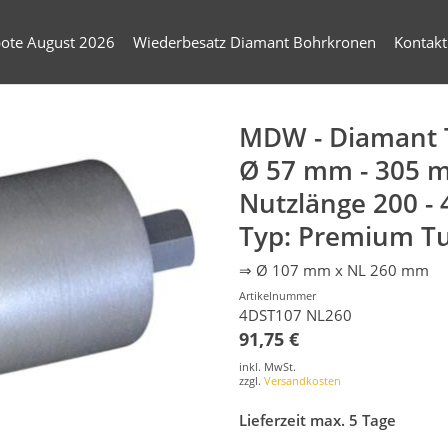
ote August 2026
Wiederbesatz Diamant Bohrkronen
Kontakt
MDW - Diamant 
Ø 57 mm - 305 
Nutzlänge 200 -
Typ: Premium T
⇒ Ø 107 mm x NL 260 mm
Artikelnummer
4DST107 NL260
91,75 €
inkl. MwSt.
zzgl.
Versandkosten
Lieferzeit max. 5 Tage