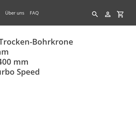
Über uns
FAQ
Suchen
Einloggen
Einkau
Trocken-Bohrkrone
mm
 400 mm
urbo Speed