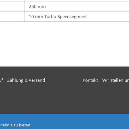
260 mm
10 mm Turbo-Speedsegment
uf
Zahlung & Versand
Kontakt
Wir stellen u
© 2026 Mä
lebnis zu bieten.