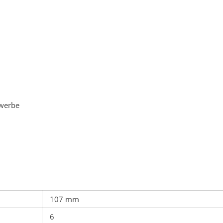
ewerbe
107 mm
6