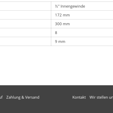
½'' Innengewinde
172 mm
300 mm
8
9 mm
uf
Zahlung & Versand
Kontakt
Wir stellen u