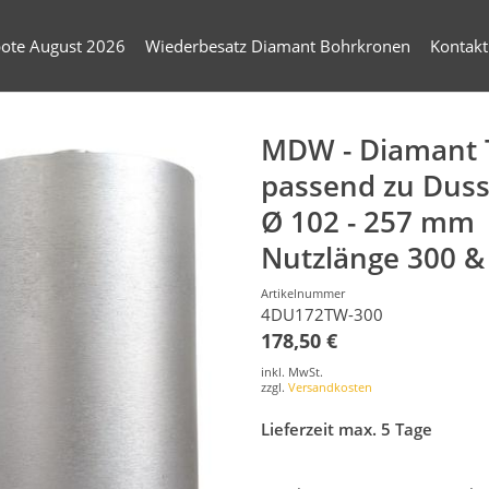
ote August 2026
Wiederbesatz Diamant Bohrkronen
Kontakt
MDW - Diamant 
passend zu Duss
Ø 102 - 257 mm
Nutzlänge 300 
Artikelnummer
4DU172TW-300
178,50 €
inkl. MwSt.
zzgl.
Versandkosten
Lieferzeit max. 5 Tage