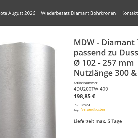
ote August 2026
Wiederbesatz Diamant Bohrkronen
Kontakt
MDW - Diamant 
passend zu Duss
Ø 102 - 257 mm
Nutzlänge 300 
Artikelnummer
4DU200TW-400
198,85 €
inkl. MwSt.
zzgl.
Versandkosten
Lieferzeit max. 5 Tage