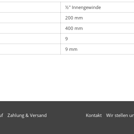
½'' Innengewinde
200 mm
400 mm
9
9 mm
uf
Zahlung & Versand
Kontakt
Wir stellen u