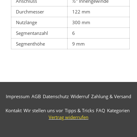
Anschluss
½'' Innengewinde
Durchmesser
122 mm
Nutzlänge
300 mm
Segmentanzahl
6
Segmenthöhe
9 mm
Impressum
AGB
Datenschutz
Widerruf
Zahlung & Versand
Kontakt
Wir stellen uns vor
Tipps & Tricks
FAQ
Kategorien
Vertrag widerrufen