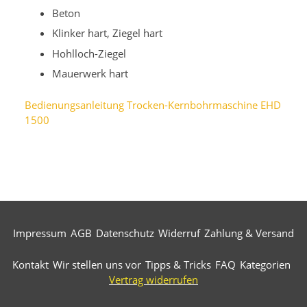
Beton
Klinker hart, Ziegel hart
Hohlloch-Ziegel
Mauerwerk hart
Bedienungsanleitung Trocken-Kernbohrmaschine EHD
1500
Impressum
AGB
Datenschutz
Widerruf
Zahlung & Versand
Kontakt
Wir stellen uns vor
Tipps & Tricks
FAQ
Kategorien
Vertrag widerrufen