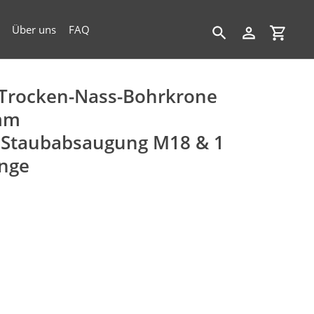
Über uns
FAQ
Suchen
Einloggen
Einkau
Trocken-Nass-Bohrkrone
mm
 Staubabsaugung M18 & 1
ange