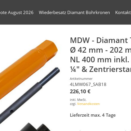
ote August 2026
Wiederbesatz Diamant Bohrkronen
Kontakt
MDW - Diamant 
Ø 42 mm - 202 
NL 400 mm inkl.
¼" & Zentrierst
Artikelnummer
4LMW067_SAB18
226,10 €
inkl. MwSt.
zzgl.
Versandkosten
Lieferzeit max. 4 Tage