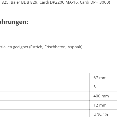
DB 825, Baier BDB 829, Cardi DP2200 MA-16, Cardi DPH 3000)
ohrungen:
alien geeignet (Estrich, Frischbeton, Asphalt)
67 mm
5
400 mm
12 mm
UNC 1¼