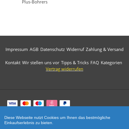
Plus-Bohrers
Impressum
AGB
Datenschutz
Widerruf
Zahlung & Versand
Kontakt
Wir stellen uns vor
Tipps & Tricks
FAQ
Kategorien
Vertrag widerrufen
Zahlungsarten
Diese Webseite nutzt Cookies um Ihnen das bestmögliche
© 2026 Märkische Diamantwerkzeuge. All Rights
Einkaufserlebnis zu bieten.
Reserved.