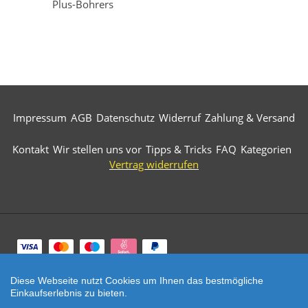
Plus-Bohrers
Impressum
AGB
Datenschutz
Widerruf
Zahlung & Versand
Kontakt
Wir stellen uns vor
Tipps & Tricks
FAQ
Kategorien
Vertrag widerrufen
Zahlungsarten
Diese Webseite nutzt Cookies um Ihnen das bestmögliche
© 2026 Märkische Diamantwerkzeuge. All Rights
Einkaufserlebnis zu bieten.
Reserved.