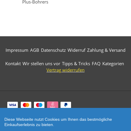
Plus-Bohrers
Impressum
AGB
Datenschutz
Widerruf
Zahlung & Versand
Kontakt
Wir stellen uns vor
Tipps & Tricks
FAQ
Kategorien
Vertrag widerrufen
Zahlungsarten
Diese Webseite nutzt Cookies um Ihnen das bestmögliche
© 2026 Märkische Diamantwerkzeuge. All Rights
Einkaufserlebnis zu bieten.
Reserved.