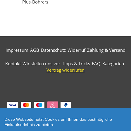
Plus-Bohrers
Impressum
AGB
Datenschutz
Widerruf
Zahlung & Versand
Kontakt
Wir stellen uns vor
Tipps & Tricks
FAQ
Kategorien
Vertrag widerrufen
Zahlungsarten
Diese Webseite nutzt Cookies um Ihnen das bestmögliche
© 2026 Märkische Diamantwerkzeuge. All Rights
Einkaufserlebnis zu bieten.
Reserved.