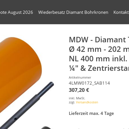
ote August 2026
Wiederbesatz Diamant Bohrkronen
Kontakt
MDW - Diamant 
Ø 42 mm - 202 
NL 400 mm inkl.
¼" & Zentrierst
Artikelnummer
4LMW0172_SAB114
307,20 €
inkl. MwSt.
zzgl.
Versandkosten
Lieferzeit max. 4 Tage