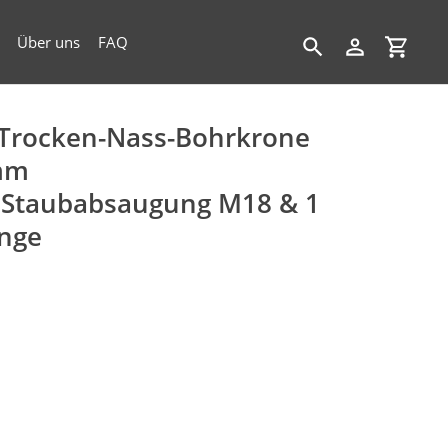
Über uns
FAQ
Suchen
Einloggen
Einkau
Trocken-Nass-Bohrkrone
mm
 Staubabsaugung M18 & 1
ange