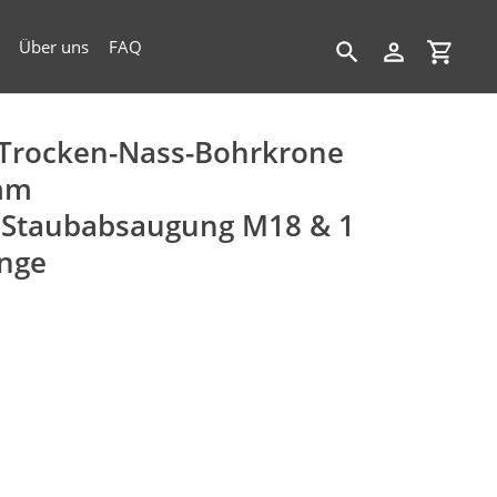
Über uns
FAQ
Suchen
Einloggen
Einkau
Trocken-Nass-Bohrkrone
mm
 Staubabsaugung M18 & 1
ange