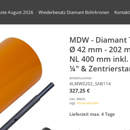
ote August 2026
Wiederbesatz Diamant Bohrkronen
Kontakt
MDW - Diamant 
Ø 42 mm - 202 
NL 400 mm inkl.
¼" & Zentrierst
Artikelnummer
4LMW0202_SAB114
327,25 €
inkl. MwSt.
zzgl.
Versandkosten
Lieferzeit max. 4 Tage