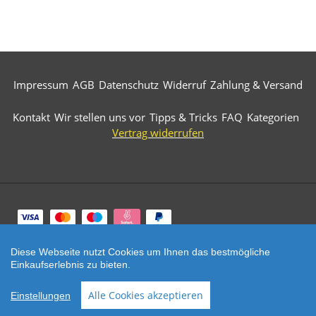
Impressum
AGB
Datenschutz
Widerruf
Zahlung & Versand
Kontakt
Wir stellen uns vor
Tipps & Tricks
FAQ
Kategorien
Vertrag widerrufen
Zahlungsarten
Diese Webseite nutzt Cookies um Ihnen das bestmögliche
© 2026 Märkische Diamantwerkzeuge. All Rights
Einkaufserlebnis zu bieten.
Reserved.
SEHR GUT
(5 / 5)
Alle Cookies akzeptieren
Einstellungen
aus
521
Bewertungen bei: ebay.de, amazon.de, shopvote.de ⓘ
Informationen zur Echtheit der Bewertungen