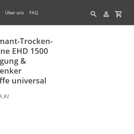
Über uns
FAQ
Suchen
Einloggen
Einkau
amant-Trocken-
ne EHD 1500
ugung &
enker
ffe universal
8_82