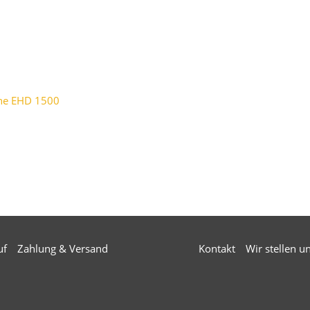
ine EHD 1500
uf
Zahlung & Versand
Kontakt
Wir stellen u