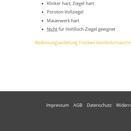
Klinker hart, Ziegel hart
Poroton-Vollziegel
Mauerwerk hart
Nicht
für Hohlloch-Ziegel geeignet
Bedienungsanleitung Trocken-Kernbohrmasch
Impressum
AGB
Datenschutz
Widerr