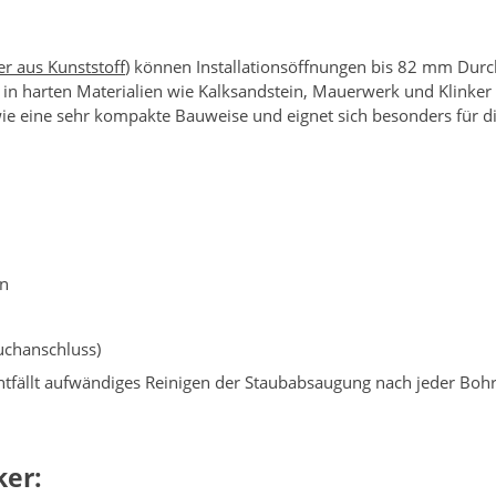
er aus K
unststoff
) können Installationsöffnungen bis 82 mm Durc
n harten Materialien wie Kalksandstein, Mauerwerk und Klinker
e eine sehr kompakte Bauweise und eignet sich besonders für die 
en
uchanschluss)
tfällt aufwändiges Reinigen der Staubabsaugung nach jeder Boh
ker: