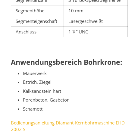
Segmentanzahl
3 Turbo-Speed Segmente
Segmenthöhe
10 mm
Segmenteigenschaft
Lasergeschweißt
Anschluss
1 ¼“ UNC
Anwendungsbereich Bohrkrone:
Mauerwerk
Estrich, Ziegel
Kalksandstein hart
Porenbeton, Gasbeton
Schamott
Bedienungsanleitung Diamant-Kernbohrmaschine EHD
2002 S