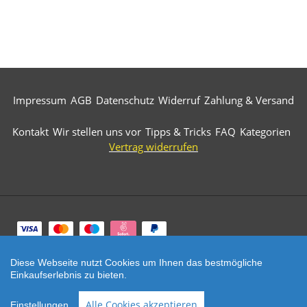
Impressum
AGB
Datenschutz
Widerruf
Zahlung & Versand
Kontakt
Wir stellen uns vor
Tipps & Tricks
FAQ
Kategorien
Vertrag widerrufen
Zahlungsarten
Diese Webseite nutzt Cookies um Ihnen das bestmögliche
© 2026 Märkische Diamantwerkzeuge. All Rights
Einkaufserlebnis zu bieten.
Reserved.
SEHR GUT
(5 / 5)
Alle Cookies akzeptieren
Einstellungen
aus
521
Bewertungen bei: ebay.de, amazon.de, shopvote.de ⓘ