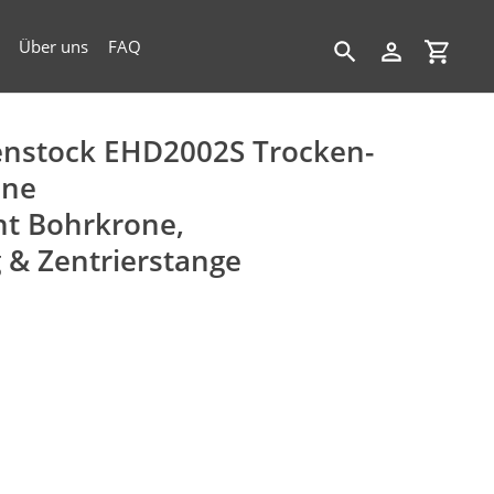
Über uns
FAQ
Suchen
Einloggen
Einkau
benstock EHD2002S Trocken-
ine
nt Bohrkrone,
& Zentrierstange