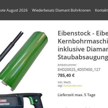
ote August 2026
Wiederbesatz Diamant Bohrkronen
Kontakt
Eibenstock - Ei
Kernbohrmasch
inklusive Diama
Staubabsaugung 
Artikelnummer
EHD2002S_4DST400_127
785,40 €
inkl. MwSt.
zzgl.
Versandkosten
Lieferzeit max. 5 Tage