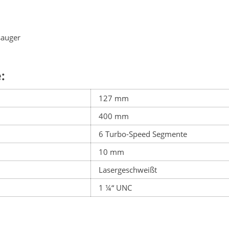
sauger
:
127 mm
400 mm
6 Turbo-Speed Segmente
10 mm
Lasergeschweißt
1 ¼“ UNC