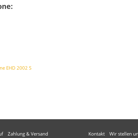
one:
ine EHD 2002 S
uf
Zahlung & Versand
Kontakt
Wir stellen u