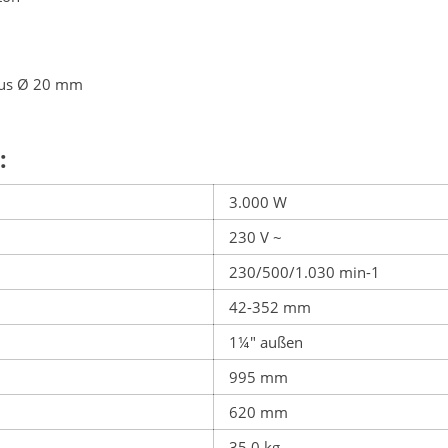
lus Ø 20 mm
:
3.000 W
230 V ~
230/500/1.030 min-1
42-352 mm
1¼" außen
995 mm
620 mm
35,0 kg