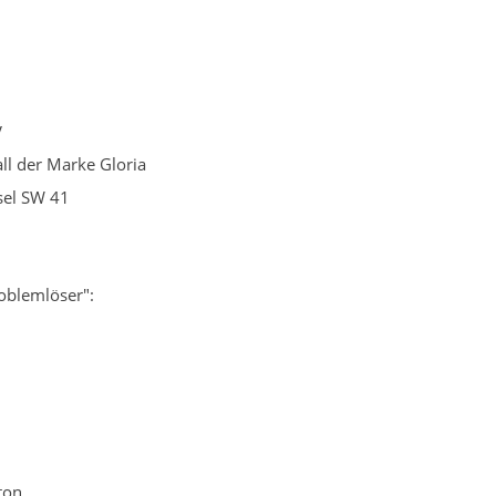
3
V
ll der Marke Gloria
sel SW 41
oblemlöser":
ton