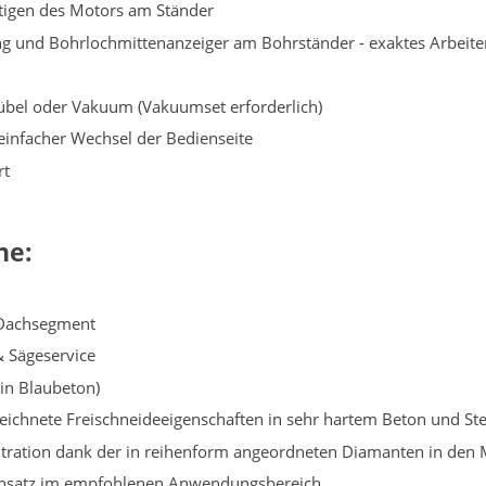
tigen des Motors am Ständer
rung und Bohrlochmittenanzeiger am Bohrständer - exaktes Arbeite
übel oder Vakuum (Vakuumset erforderlich)
einfacher Wechsel der Bedienseite
rt
ne:
Dachsegment
& Sägeservice
 in Blaubeton)
ichnete Freischneideeigenschaften in sehr hartem Beton und Ste
tration dank der in reihenform angeordneten Diamanten in den
 Einsatz im empfohlenen Anwendungsbereich