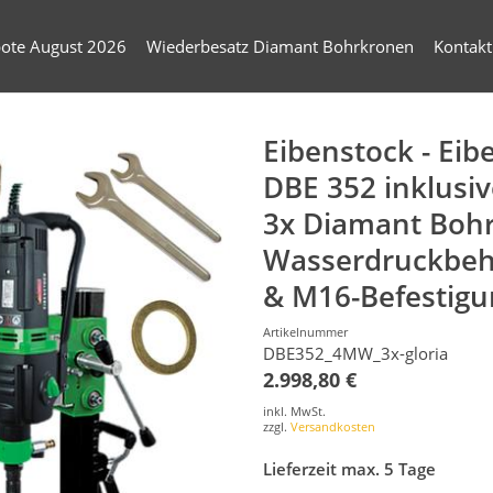
ote August 2026
Wiederbesatz Diamant Bohrkronen
Kontakt
Eibenstock - Ei
DBE 352 inklusiv
3x Diamant Boh
Wasserdruckbehä
& M16-Befestigu
Artikelnummer
DBE352_4MW_3x-gloria
2.998,80 €
inkl. MwSt.
zzgl.
Versandkosten
Lieferzeit max. 5 Tage