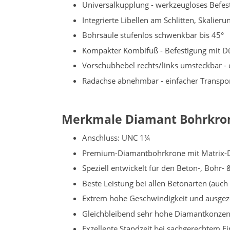
Universalkupplung - werkzeugloses Befes
Integrierte Libellen am Schlitten, Skalie
Bohrsäule stufenlos schwenkbar bis 45°
Kompakter Kombifuß - Befestigung mit D
Vorschubhebel rechts/links umsteckbar - 
Radachse abnehmbar - einfacher Transpo
Merkmale Diamant Bohrkro
Anschluss: UNC 1¼
Premium-Diamantbohrkrone mit Matrix-
Speziell entwickelt für den Beton-, Bohr- 
Beste Leistung bei allen Betonarten (auch
Extrem hohe Geschwindigkeit und ausgeze
Gleichbleibend sehr hohe Diamantkonzen
Exzellente Standzeit bei sachgerechtem