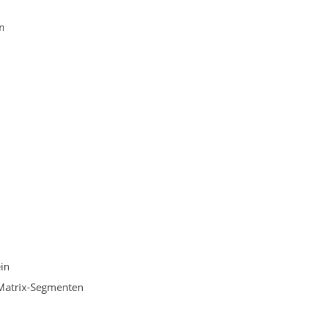
n
in
 Matrix-Segmenten