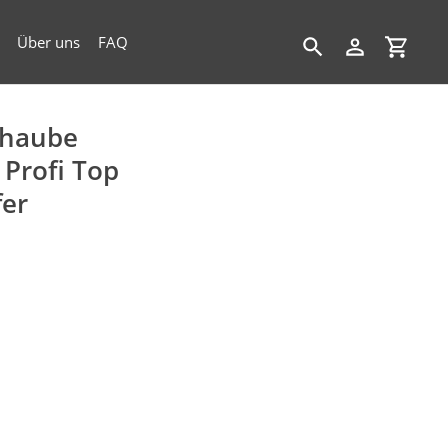
Über uns
FAQ
Suchen
Einloggen
Einkau
ghaube
r Profi Top
fer