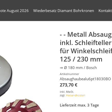
ote August 2026
Wiederbesatz Diamant Bohrkronen
Kontakt
- - Metall Absau
inkl. Schleiftelle
für Winkelschlei
125 / 230 mm
⇒ Ø 180 mm / Bosch
Artikelnummer
Absaughaubealu6pt18030BO
273,70 €
inkl. MwSt.
zzgl.
Versandkosten
Lieferzeit max. 3 Tage