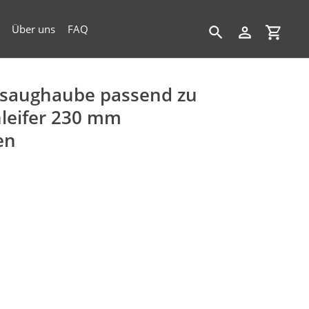
Über uns
FAQ
Suchen
Einloggen
Einkau
bsaughaube passend zu
leifer 230 mm
en