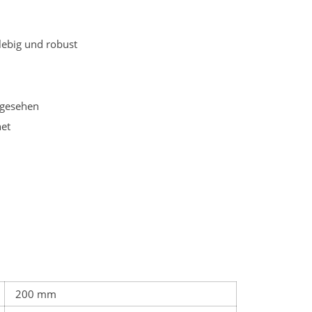
lebig und robust
orgesehen
net
200 mm