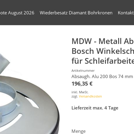
ote August 2026
Wiederbesatz Diamant Bohrkronen
Kontakt
MDW - Metall A
Bosch Winkelsch
für Schleifarbeit
Artikelnummer
Absaugh. Alu 200 Bos 74 mm
196,35 €
inkl. MwSt.
zzgl.
Versandkosten
Lieferzeit max. 4 Tage
Menge