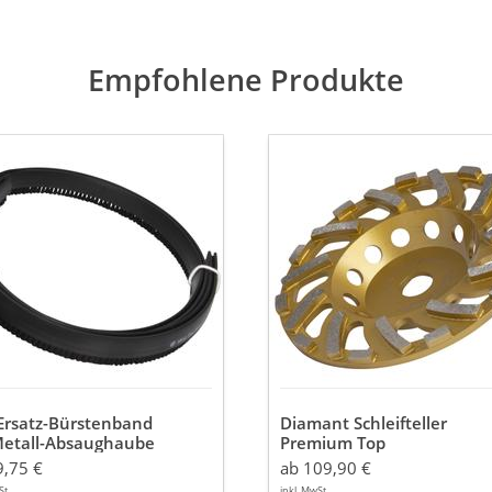
Empfohlene Produkte
Diamant
Schleifteller
z-
Premium
tenband
Top
Ø
ll-
125
aughaube
/
180
mm
Beton,
Beschichtungen
Ersatz-Bürstenband
Diamant Schleifteller
Metall-Absaughaube
Premium Top
Ø 125 / 180 mm
9,75 €
ab 109,90 €
Beton, Beschichtungen
St.
inkl. MwSt.