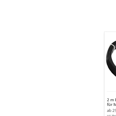
2
m
Ersat
Bürs
für
Meta
Abs
2 m 
für 
ab 2
inkl. Mw