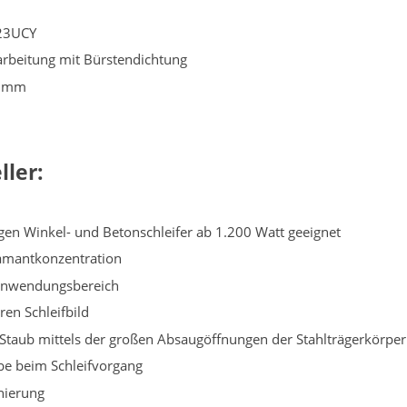
23UCY
rbeitung mit Bürstendichtung
8 mm
ler:
gigen Winkel- und Betonschleifer ab 1.200 Watt geeignet
iamantkonzentration
 Anwendungsbereich
en Schleifbild
Staub mittels der großen Absaugöffnungen der Stahlträgerkörper
be beim Schleifvorgang
anierung