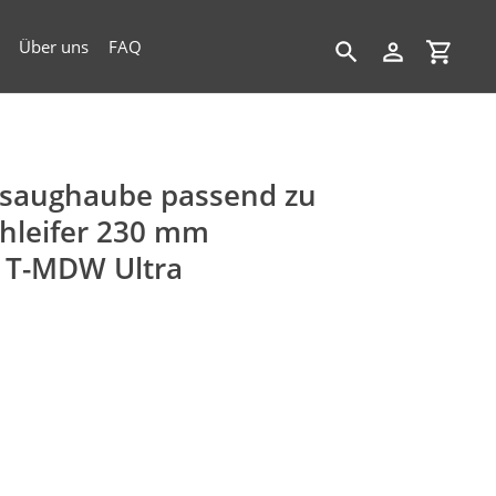
Über uns
FAQ
Suchen
Einloggen
Einkau
bsaughaube passend zu
chleifer 230 mm
er T-MDW Ultra