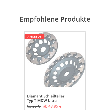
Empfohlene Produkte
Diamant
ANGEBOT
Schleifteller
Typ
T-
MDW
Ultra
Ø
125
/
180
mm
Universelle
Anwendung
Diamant Schleifteller
Typ T-MDW Ultra
Ø 125 / 180 mm
63,25 €
ab 48,85 €
Universelle Anwendung