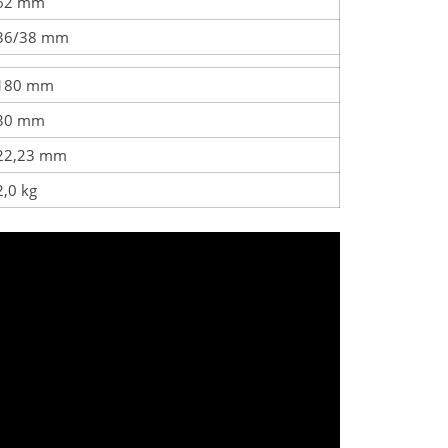
62 mm
36/38 mm
180 mm
30 mm
22,23 mm
2,0 kg