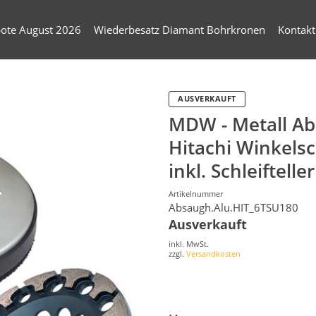
ote August 2026
Wiederbesatz Diamant Bohrkronen
Kontakt
AUSVERKAUFT
MDW - Metall A
Hitachi Winkels
inkl. Schleiftell
Artikelnummer
Absaugh.Alu.HIT_6TSU180
Ausverkauft
inkl. MwSt.
zzgl.
Versandkosten