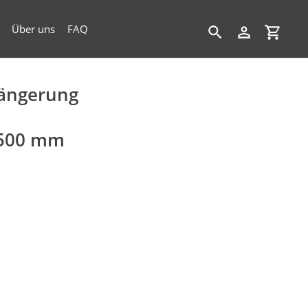
Über uns
FAQ
Suchen
Einloggen
Einkau
längerung
 500 mm