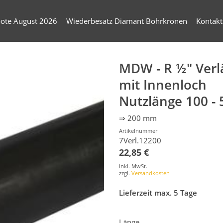
ote August 2026
Wiederbesatz Diamant Bohrkronen
Kontakt
MDW - R ½″ Ver
mit Innenloch
Nutzlänge 100 -
⇒ 200 mm
Artikelnummer
7Verl.12200
22,85 €
inkl. MwSt.
zzgl.
Versandkosten
Lieferzeit max. 5 Tage
Länge