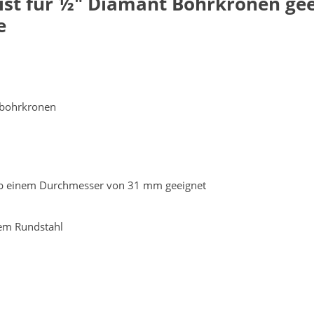
 ist für ½" Diamant Bohrkronen gee
e
tbohrkronen
 ab einem Durchmesser von 31 mm geeignet
gem Rundstahl